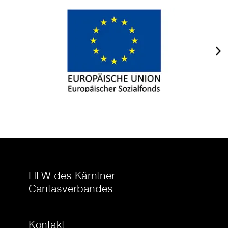
HLW des Kärntner
Caritasverbandes
Kontakt