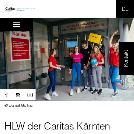
SPR
Kontakt
© Daniel Gollner
HLW der Caritas Kärnten