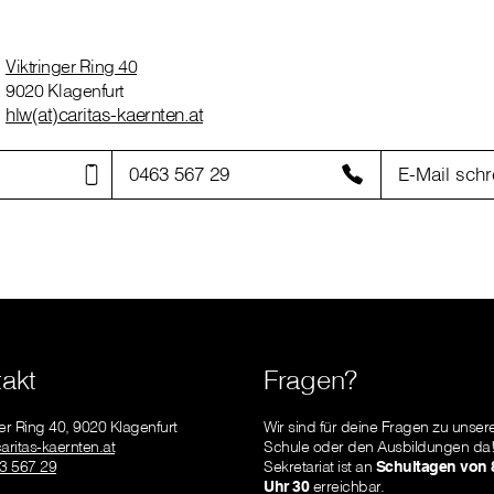
Viktringer Ring 40
9020 Klagenfurt
hlw(at)caritas-kaernten.at
0463 567 29
E-Mail schr
akt
Fragen?
ger Ring 40, 9020 Klagenfurt
Wir sind für deine Fragen zu unser
caritas-kaernten.at
Schule oder den Ausbildungen da
3 567 29
Sekretariat ist an
Schultagen von 8
Uhr 30
erreichbar.