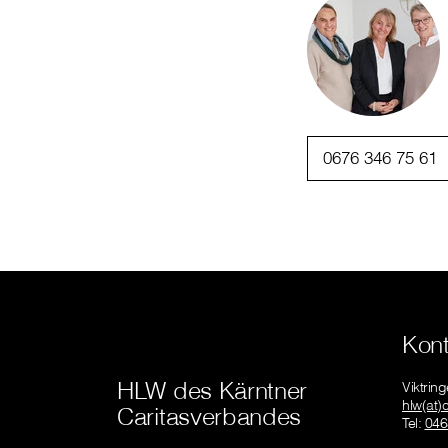
0676 346 75 61
Kont
HLW des Kärntner
Viktrin
hlw(at)
Caritasverbandes
Tel:
046