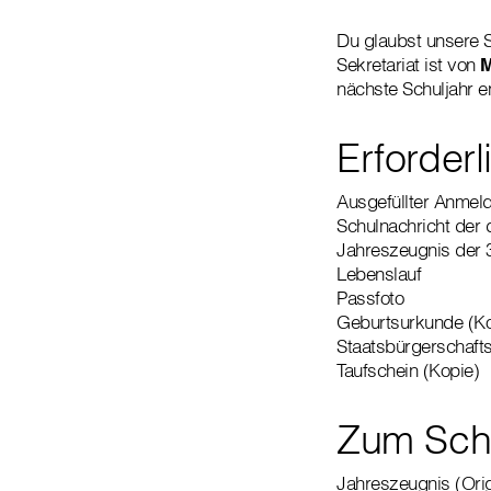
Du glaubst unsere S
Sekretariat ist von
M
nächste Schuljahr e
Erforder
Ausgefüllter Anmel
Schulnachricht der 
Jahreszeugnis der 
Lebenslauf
Passfoto
Geburtsurkunde (Ko
Staatsbürgerschaft
Taufschein (Kopie)
Zum Sch
Jahreszeugnis (Orig