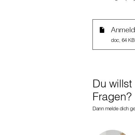
Anmel
doc
, 64 KB
Du wills
Fragen?
Dann melde dich g