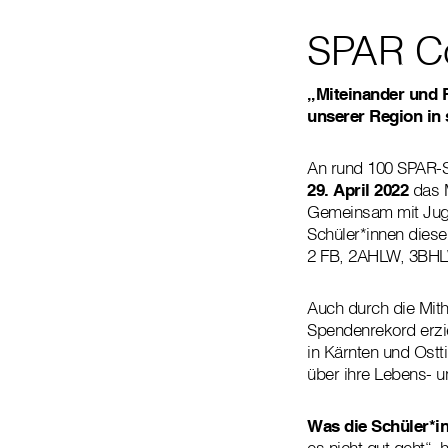
SPAR Co
„Miteinander und 
unserer Region in 
An rund 100 SPAR-St
29. April 2022
das 
Gemeinsam mit Jugen
Schüler*innen diese
2 FB, 2AHLW, 3BHLW
Auch durch die Mith
Spendenrekord erzi
in Kärnten und Ost
über ihre Lebens- u
Was die Schüler*i
es nicht gut geht“, 