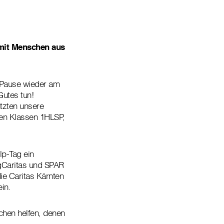
mit Menschen aus
r Pause wieder am
Gutes tun!
tzten unsere
den Klassen 1HLSP,
lp-Tag ein
gCaritas und SPAR
ie Caritas Kärnten
 ein.
hen helfen, denen