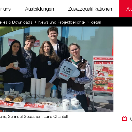
r uns
Ausbildungen
Zusatzqualifikationen
Ak
elles & Downloads
News und Projektberichte
detail
ens, Schnepf Sebastian, Luna Chantall