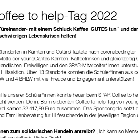
ffee to help-Tag 2022
Füreinander- mit einem Schluck Kaffee GUTES tun“ und da
schwierigen Lebenskrisen helfen!
andorten in Kärnten und Osttirol lautete nach coronabedingte
Motto der youngCaritas Kärnten: Kaffeetrinken und gleichzeitig 
dlichen, Freiwilligen und den SPAR-Mitarbeiter*innen unterstü
 Hilfsaktion. Über 13 Standorte konnten die Schüler*innen aus 
 und 4 BHLW mit viel Freude und Engagement unterstützen!
ilfe unserer Schüler*innen konnte heuer beim SPAR Coffee to he
eht werden. Denn: Beim siebenten Coffee to help-Tag von youn
tirol kamen 32.417,89 Euro zusammen. Das Spendengeld setzt d
nd Familienberatung für Hilfesuchende in der jeweiligen Region
nnen zum solidarischen Handeln antreibt?
„Ich kann so Mensc
hieß es vielfach. Vielen Dank!