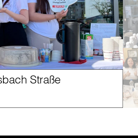
sbach Straße
SP
2AHLW