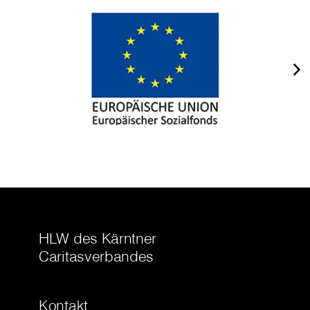
HLW des Kärntner
Caritasverbandes
Kontakt