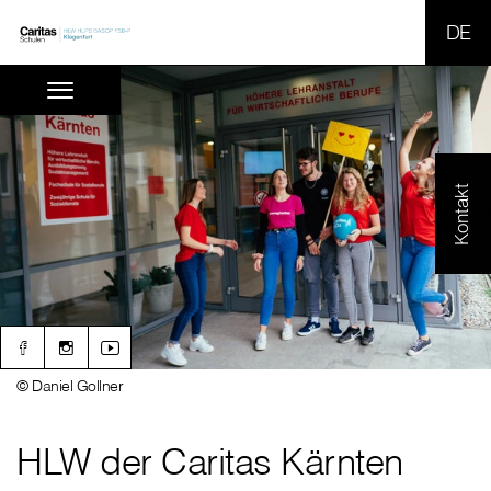
SPR
Kontakt
© Daniel Gollner
HLW der Caritas Kärnten