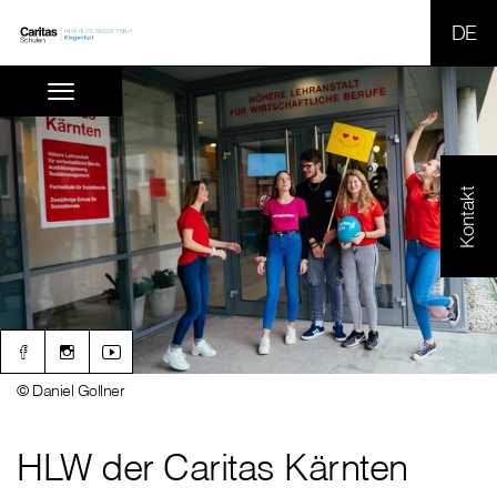
SPR
Kontakt
© Daniel Gollner
HLW der Caritas Kärnten