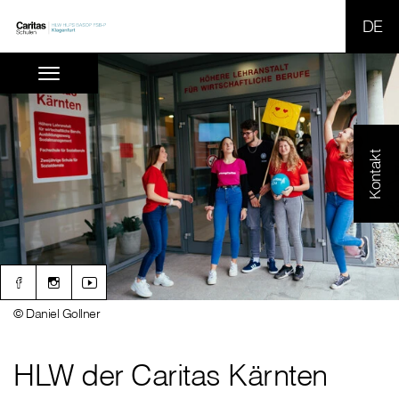
SPR
Kontakt
© Daniel Gollner
HLW der Caritas Kärnten